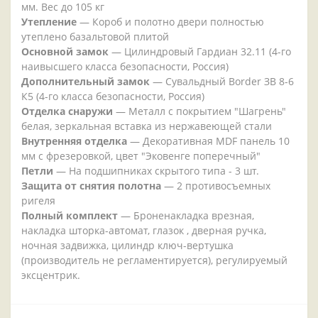
мм. Вес до 105 кг
Утепление
— Короб и полотно двери полностью
утеплено базальтовой плитой
Основной замок
— Цилиндровый Гардиан 32.11 (4-го
наивысшего класса безопасности, Россия)
Дополнительный замок
— Сувальдный Border ЗВ 8-6
К5 (4-го класса безопасности, Россия)
Отделка снаружи
— Металл с покрытием "Шагрень"
белая, зеркальная вставка из нержавеющей стали
Внутренняя отделка
— Декоративная MDF панель 10
мм с фрезеровкой, цвет "Эковенге поперечный"
Петли
— На подшипниках скрытого типа - 3 шт.
Защита от снятия полотна
— 2 противосъемных
ригеля
Полный комплект
— Броненакладка врезная,
накладка шторка-автомат, глазок , дверная ручка,
ночная задвижка, цилиндр ключ-вертушка
(производитель не регламентируется), регулируемый
эксцентрик.