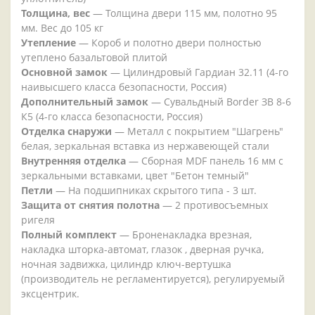
Толщина, вес
— Толщина двери 115 мм, полотно 95
мм. Вес до 105 кг
Утепление
— Короб и полотно двери полностью
утеплено базальтовой плитой
Основной замок
— Цилиндровый Гардиан 32.11 (4-го
наивысшего класса безопасности, Россия)
Дополнительный замок
— Сувальдный Border ЗВ 8-6
К5 (4-го класса безопасности, Россия)
Отделка снаружи
— Металл с покрытием "Шагрень"
белая, зеркальная вставка из нержавеющей стали
Внутренняя отделка
— Сборная MDF панель 16 мм с
зеркальными вставками, цвет "Бетон темный"
Петли
— На подшипниках скрытого типа - 3 шт.
Защита от снятия полотна
— 2 противосъемных
ригеля
Полный комплект
— Броненакладка врезная,
накладка шторка-автомат, глазок , дверная ручка,
ночная задвижка, цилиндр ключ-вертушка
(производитель не регламентируется), регулируемый
эксцентрик.