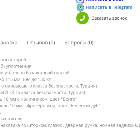
Написать в Telegram
Заказать звонок
тановка
Отзывов (0)
Вопросы
(0)
енный короб
ый) уплотнения
ю утеплено базальтовой плитой
 115 мм. Вес до 130 кг
о наивысшего класса безопасности, Турция)
7L (3-го класса безопасности, Турция)
16 мм с наличником, цвет "Венге"
ль 10 мм с фрезеровкой, цвет "Беленый дуб"
.
ых ригеля
накладка со шторкой, глазок , дверная ручка, ночная задвижка