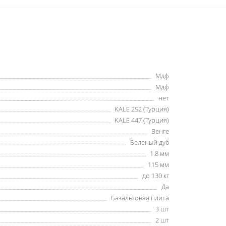
Мдф
Мдф
нет
KALE 252 (Турция)
KALE 447 (Турция)
Венге
Беленый дуб
1.8 мм
115 мм
до 130 кг
Да
Базальтовая плита
3 шт
2 шт