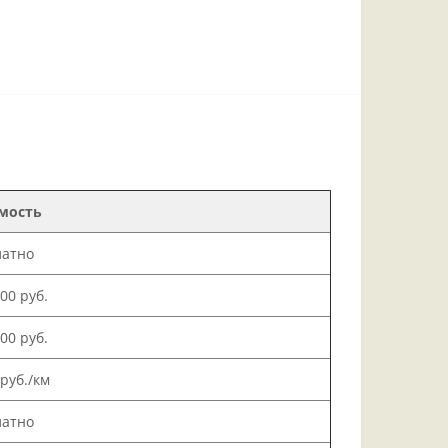
мость
латно
000 руб.
500 руб.
 руб./км
латно