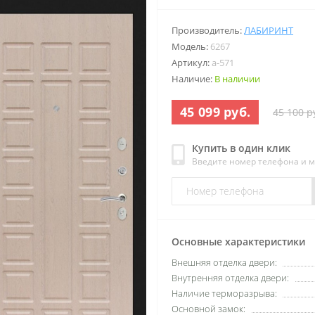
Производитель:
ЛАБИРИНТ
Модель:
6267
Артикул:
a-571
Наличие:
В наличии
45 099 руб.
45 100 р
Купить в один клик
Введите номер телефона и 
Основные характеристики
Внешняя отделка двери:
Внутренняя отделка двери:
Наличие терморазрыва:
Основной замок: