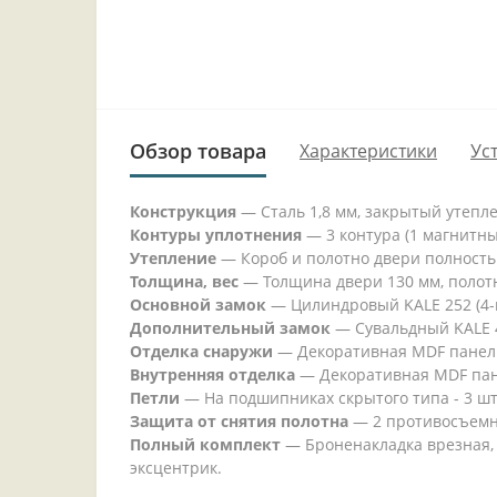
Обзор товара
Характеристики
Ус
Конструкция
— Сталь 1,8 мм, закрытый утепл
Контуры уплотнения
— 3 контура (1 магнитн
Утепление
— Короб и полотно двери полность
Толщина, вес
— Толщина двери 130 мм, полотно
Основной замок
— Цилиндровый KALE 252 (4-г
Дополнительный замок
— Сувальдный KALE 44
Отделка снаружи
— Декоративная MDF панель 
Внутренняя отделка
— Декоративная MDF пане
Петли
— На подшипниках скрытого типа - 3 шт
Защита от снятия полотна
— 2 противосъемн
Полный комплект
— Броненакладка врезная, 
эксцентрик.