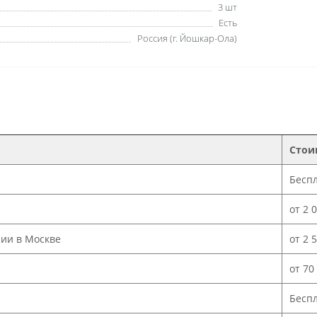
3 шт
Есть
Россия (г. Йошкар-Ола)
Стои
Бесп
от 2 
нии в Москве
от 2 
от 70
Бесп