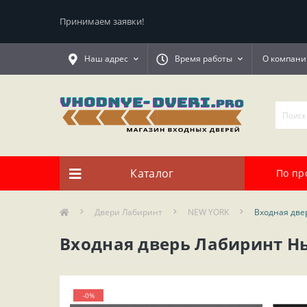
Принимаем заявки!
Наш адрес
Время работы
О компани
Каталог
По пр
Двери Лабиринт
NEW YORK
Входная две
Входная дверь Лабиринт Нь
-0%