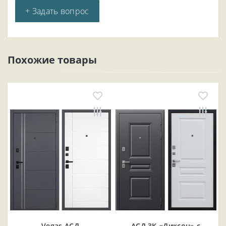
+ Задать вопрос
Похожие товары
Vegas АСД
АСД 3К «Диксон» с