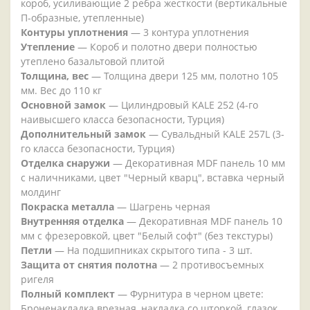
короб, усиливающие 2 ребра жесткости (вертикальные
П-образные, утепленные)
Контуры уплотнения
— 3 контура уплотнения
Утепление
— Короб и полотно двери полностью
утеплено базальтовой плитой
Толщина, вес
— Толщина двери 125 мм, полотно 105
мм. Вес до 110 кг
Основной замок
— Цилиндровый KALE 252 (4-го
наивысшего класса безопасности, Турция)
Дополнительный замок
— Сувальдный KALE 257L (3-
го класса безопасности, Турция)
Отделка снаружи
— Декоративная MDF панель 10 мм
с наличниками, цвет "Черный кварц", вставка черный
молдинг
Покраска металла
— Шагрень черная
Внутренняя отделка
— Декоративная MDF панель 10
мм с фрезеровкой, цвет "Белый софт" (без текстуры)
Петли
— На подшипниках скрытого типа - 3 шт.
Защита от снятия полотна
— 2 противосъемных
ригеля
Полный комплект
— Фурнитура в черном цвете:
Броненакладка врезная, накладка со шторкой, глазок ,