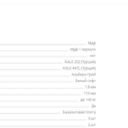
Мдф
Мдф + зеркало
нет
KALE 252 (Турция)
KALE 447L (Турция)
Альберо Грей
Белый софт
1.8 мм
115 мм
до 145 кг
Да
Базальтовая плита
3 шт
2 шт