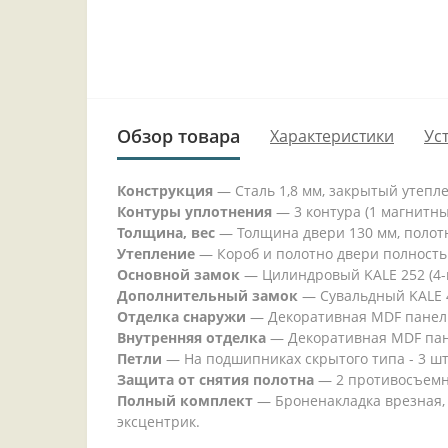
Обзор товара
Характеристики
Ус
Конструкция
— Сталь 1,8 мм, закрытый утепл
Контуры уплотнения
— 3 контура (1 магнитн
Толщина, вес
— Толщина двери 130 мм, полотно
Утепление
— Короб и полотно двери полность
Основной замок
— Цилиндровый KALE 252 (4-г
Дополнительный замок
— Сувальдный KALE 44
Отделка снаружи
— Декоративная MDF панель 
Внутренняя отделка
— Декоративная MDF панел
Петли
— На подшипниках скрытого типа - 3 шт
Защита от снятия полотна
— 2 противосъемн
Полный комплект
— Броненакладка врезная, 
эксцентрик.