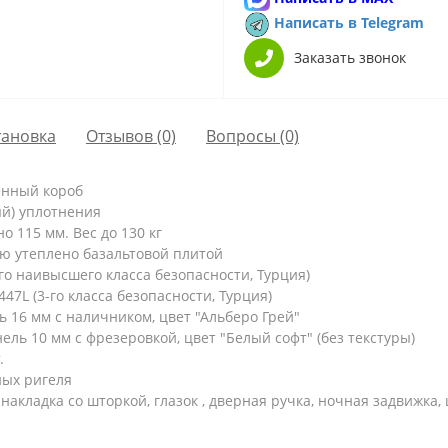
Написать в Telegram
Заказать звонок
тановка
Отзывов (0)
Вопросы
(0)
енный короб
ый) уплотнения
 115 мм. Вес до 130 кг
ю утеплено базальтовой плитой
о наивысшего класса безопасности, Турция)
7L (3-го класса безопасности, Турция)
16 мм с наличником, цвет "Альберо Грей"
ь 10 мм с фрезеровкой, цвет "Белый софт" (без текстуры)
.
ых ригеля
накладка со шторкой, глазок , дверная ручка, ночная задвижка