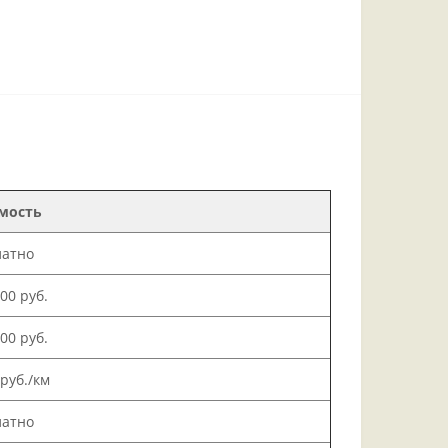
мость
латно
000 руб.
500 руб.
 руб./км
латно