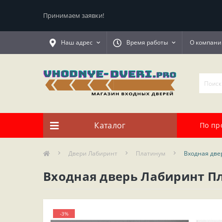
Принимаем заявки!
Наш адрес
Время работы
О компани
Каталог
По пр
Двери Лабиринт
Платинум
Входная две
Входная дверь Лабиринт П
-3%