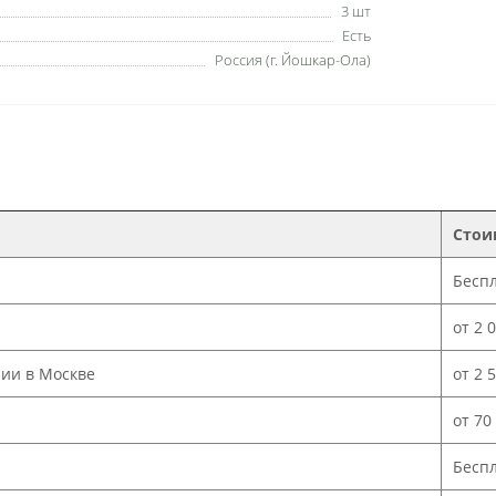
3 шт
Есть
Россия (г. Йошкар-Ола)
Стои
Бесп
от 2 
нии в Москве
от 2 
от 70
Бесп