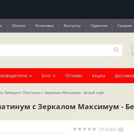
и
Оплата
Установка
Контакты
Гарантия
Галерея
оизводителю
Блог
Отзывы
Акции
Доставка
рь Лабиринт Платинум с Зеркалом Максимум - Белый софт
латинум с Зеркалом Максимум - Б
Отзывы:
(0)