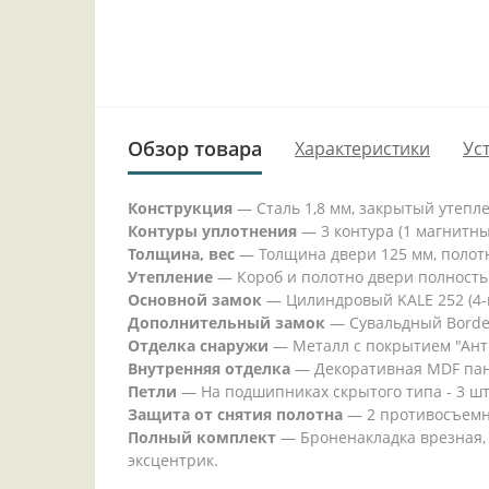
Обзор товара
Характеристики
Ус
Конструкция
— Сталь 1,8 мм, закрытый утепл
Контуры уплотнения
— 3 контура (1 магнитн
Толщина, вес
— Толщина двери 125 мм, полотно
Утепление
— Короб и полотно двери полность
Основной замок
— Цилиндровый KALE 252 (4-г
Дополнительный замок
— Сувальдный Border 
Отделка снаружи
— Металл с покрытием "Ант
Внутренняя отделка
— Декоративная MDF пане
Петли
— На подшипниках скрытого типа - 3 шт
Защита от снятия полотна
— 2 противосъемн
Полный комплект
— Броненакладка врезная, 
эксцентрик.