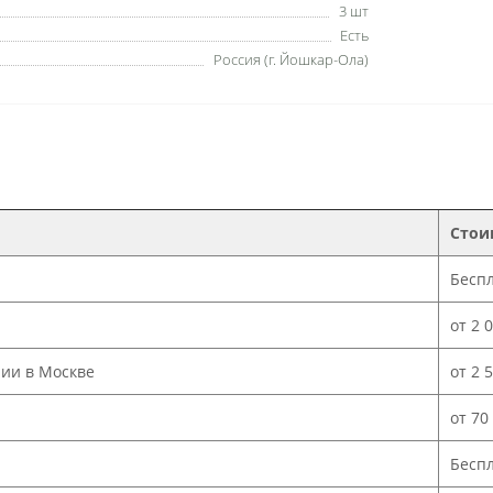
3 шт
Есть
Россия (г. Йошкар-Ола)
Стои
Бесп
от 2 
нии в Москве
от 2 
от 70
Бесп