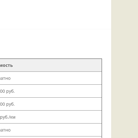
мость
латно
000 руб.
500 руб.
 руб./км
латно