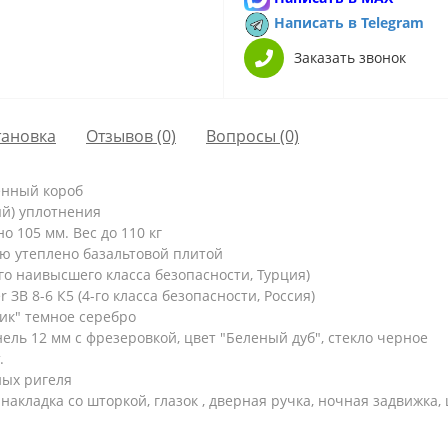
Написать в Telegram
Заказать звонок
тановка
Отзывов (0)
Вопросы
(0)
енный короб
ый) уплотнения
 105 мм. Вес до 110 кг
ю утеплено базальтовой плитой
о наивысшего класса безопасности, Турция)
ЗВ 8-6 К5 (4-го класса безопасности, Россия)
ик" темное серебро
ль 12 мм с фрезеровкой, цвет "Беленый дуб", стекло черное
.
ых ригеля
накладка со шторкой, глазок , дверная ручка, ночная задвижка