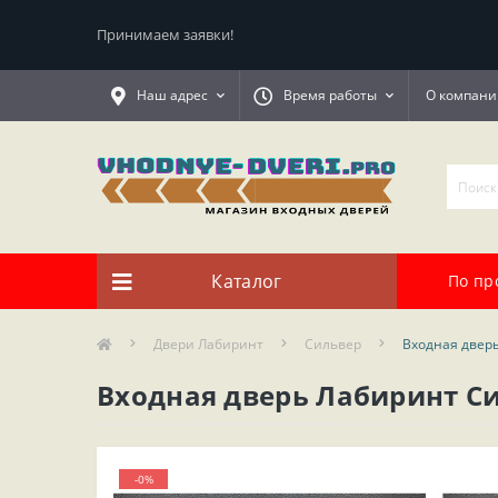
Принимаем заявки!
Наш адрес
Время работы
О компани
Каталог
По пр
Двери Лабиринт
Сильвер
Входная дверь
Входная дверь Лабиринт Си
-0%