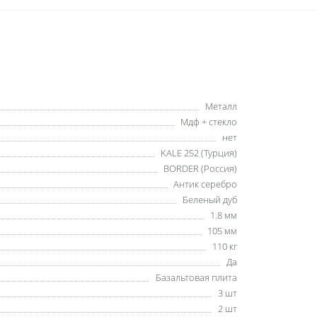
Металл
Мдф + стекло
нет
KALE 252 (Турция)
BORDER (Россия)
Антик серебро
Беленый дуб
1.8 мм
105 мм
110 кг
Да
Базальтовая плита
3 шт
2 шт