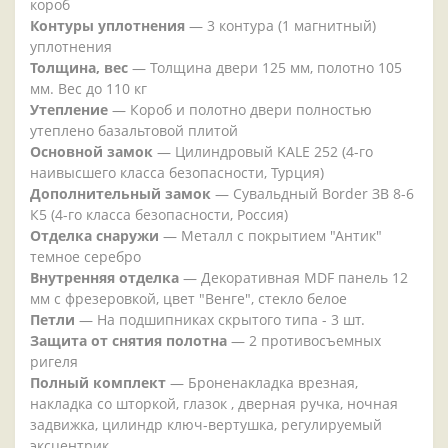
короб
Контуры уплотнения
— 3 контура (1 магнитный)
уплотнения
Толщина, вес
— Толщина двери 125 мм, полотно 105
мм. Вес до 110 кг
Утепление
— Короб и полотно двери полностью
утеплено базальтовой плитой
Основной замок
— Цилиндровый KALE 252 (4-го
наивысшего класса безопасности, Турция)
Дополнительный замок
— Сувальдный Border ЗВ 8-6
К5 (4-го класса безопасности, Россия)
Отделка снаружи
— Металл с покрытием "Антик"
темное серебро
Внутренняя отделка
— Декоративная MDF панель 12
мм с фрезеровкой, цвет "Венге", стекло белое
Петли
— На подшипниках скрытого типа - 3 шт.
Защита от снятия полотна
— 2 противосъемных
ригеля
Полный комплект
— Броненакладка врезная,
накладка со шторкой, глазок , дверная ручка, ночная
задвижка, цилиндр ключ-вертушка, регулируемый
эксцентрик.