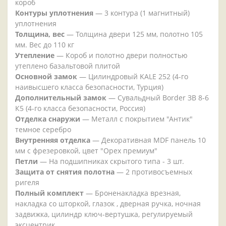
короб
Контуры уплотнения
— 3 контура (1 магнитный)
уплотнения
Толщина, вес
— Толщина двери 125 мм, полотно 105
мм. Вес до 110 кг
Утепление
— Короб и полотно двери полностью
утеплено базальтовой плитой
Основной замок
— Цилиндровый KALE 252 (4-го
наивысшего класса безопасности, Турция)
Дополнительный замок
— Сувальдный Border ЗВ 8-6
К5 (4-го класса безопасности, Россия)
Отделка снаружи
— Металл с покрытием "Антик"
темное серебро
Внутренняя отделка
— Декоративная MDF панель 10
мм с фрезеровкой, цвет "Орех премиум"
Петли
— На подшипниках скрытого типа - 3 шт.
Защита от снятия полотна
— 2 противосъемных
ригеля
Полный комплект
— Броненакладка врезная,
накладка со шторкой, глазок , дверная ручка, ночная
задвижка, цилиндр ключ-вертушка, регулируемый
эксцентрик.