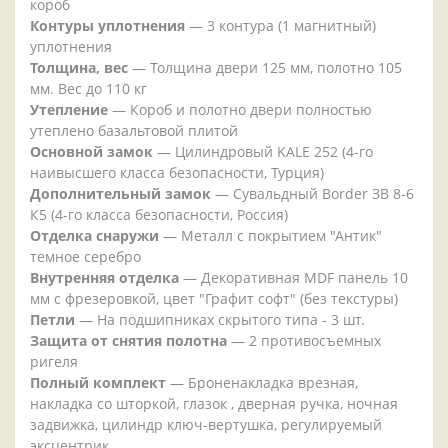
короб
Контуры уплотнения
— 3 контура (1 магнитный)
уплотнения
Толщина, вес
— Толщина двери 125 мм, полотно 105
мм. Вес до 110 кг
Утепление
— Короб и полотно двери полностью
утеплено базальтовой плитой
Основной замок
— Цилиндровый KALE 252 (4-го
наивысшего класса безопасности, Турция)
Дополнительный замок
— Сувальдный Border ЗВ 8-6
К5 (4-го класса безопасности, Россия)
Отделка снаружи
— Металл с покрытием "Антик"
темное серебро
Внутренняя отделка
— Декоративная MDF панель 10
мм с фрезеровкой, цвет "Графит софт" (без текстуры)
Петли
— На подшипниках скрытого типа - 3 шт.
Защита от снятия полотна
— 2 противосъемных
ригеля
Полный комплект
— Броненакладка врезная,
накладка со шторкой, глазок , дверная ручка, ночная
задвижка, цилиндр ключ-вертушка, регулируемый
эксцентрик.