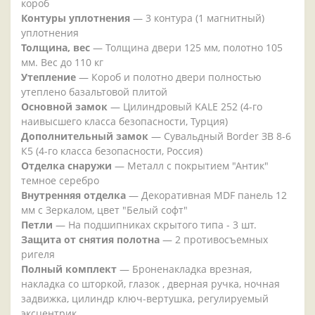
короб
Контуры уплотнения
— 3 контура (1 магнитный)
уплотнения
Толщина, вес
— Толщина двери 125 мм, полотно 105
мм. Вес до 110 кг
Утепление
— Короб и полотно двери полностью
утеплено базальтовой плитой
Основной замок
— Цилиндровый KALE 252 (4-го
наивысшего класса безопасности, Турция)
Дополнительный замок
— Сувальдный Border ЗВ 8-6
К5 (4-го класса безопасности, Россия)
Отделка снаружи
— Металл с покрытием "Антик"
темное серебро
Внутренняя отделка
— Декоративная MDF панель 12
мм с Зеркалом, цвет "Белый софт"
Петли
— На подшипниках скрытого типа - 3 шт.
Защита от снятия полотна
— 2 противосъемных
ригеля
Полный комплект
— Броненакладка врезная,
накладка со шторкой, глазок , дверная ручка, ночная
задвижка, цилиндр ключ-вертушка, регулируемый
эксцентрик.