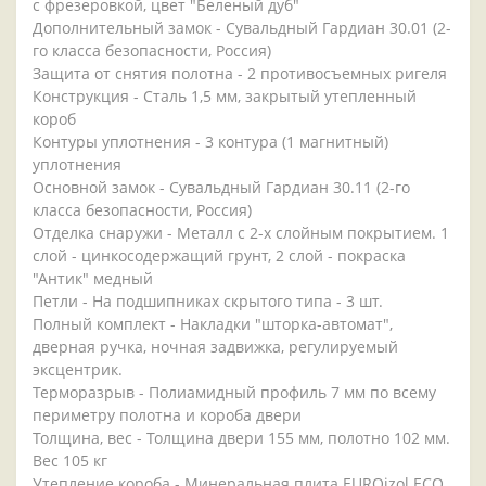
с фрезеровкой, цвет "Беленый дуб"
Дополнительный замок - Сувальдный Гардиан 30.01 (2-
го класса безопасности, Россия)
Защита от снятия полотна - 2 противосъемных ригеля
Конструкция - Сталь 1,5 мм, закрытый утепленный
короб
Контуры уплотнения - 3 контура (1 магнитный)
уплотнения
Основной замок - Сувальдный Гардиан 30.11 (2-го
класса безопасности, Россия)
Отделка снаружи - Металл с 2-х слойным покрытием. 1
слой - цинкосодержащий грунт, 2 слой - покраска
"Антик" медный
Петли - На подшипниках скрытого типа - 3 шт.
Полный комплект - Накладки "шторка-автомат",
дверная ручка, ночная задвижка, регулируемый
эксцентрик.
Терморазрыв - Полиамидный профиль 7 мм по всему
периметру полотна и короба двери
Толщина, вес - Толщина двери 155 мм, полотно 102 мм.
Вес 105 кг
Утепление короба - Минеральная плита EUROizol ECO