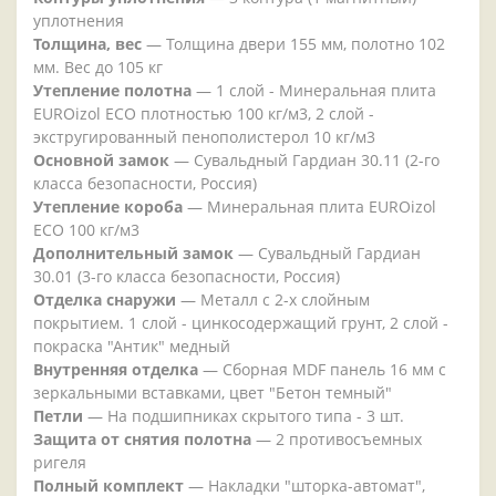
уплотнения
Толщина, вес
— Толщина двери 155 мм, полотно 102
мм. Вес до 105 кг
Утепление полотна
— 1 слой - Минеральная плита
EUROizol ECO плотностью 100 кг/м3, 2 слой -
экстругированный пенополистерол 10 кг/м3
Основной замок
— Сувальдный Гардиан 30.11 (2-го
класса безопасности, Россия)
Утепление короба
— Минеральная плита EUROizol
ECO 100 кг/м3
Дополнительный замок
— Сувальдный Гардиан
30.01 (3-го класса безопасности, Россия)
Отделка снаружи
— Металл с 2-х слойным
покрытием. 1 слой - цинкосодержащий грунт, 2 слой -
покраска "Антик" медный
Внутренняя отделка
— Сборная MDF панель 16 мм с
зеркальными вставками, цвет "Бетон темный"
Петли
— На подшипниках скрытого типа - 3 шт.
Защита от снятия полотна
— 2 противосъемных
ригеля
Полный комплект
— Накладки "шторка-автомат",