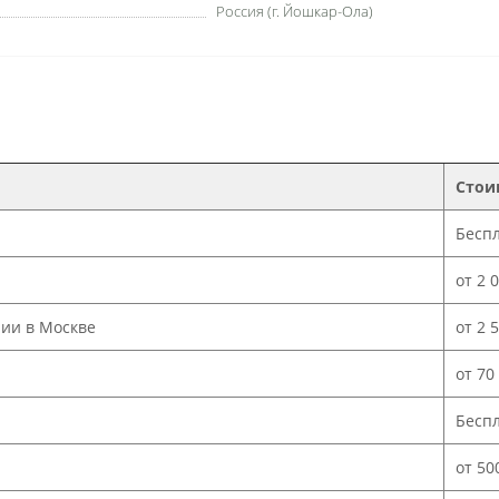
Россия (г. Йошкар-Ола)
Стои
Бесп
от 2 
нии в Москве
от 2 
от 70
Бесп
от 50