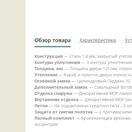
Обзор товара
Характеристики
Ус
Конструкция
— Сталь 1,8 мм, закрытый утепл
Контуры уплотнения
— 3 контура уплотнения
Толщина, вес
— Толщина двери 125 мм, полотно
Утепление
— Короб и полотно двери полность
Основной замок
— Цилиндровый Гардиан 32.11
Дополнительный замок
— Сувальдный Border 
Отделка снаружи
— Декоративная MDF панель
Внутренняя отделка
— Декоративная MDF пане
Петли
— На подшипниках скрытого типа - 3 шт
Защита от снятия полотна
— 2 противосъемн
Полный комплект
— Броненакладка врезная, 
эксцентрик.