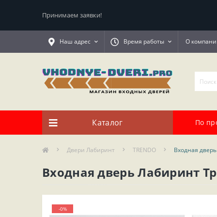
Принимаем заявки!
Наш адрес
Время работы
О компани
Каталог
По пр
Двери Лабиринт
TRENDO
Входная дверь
Входная дверь Лабиринт Тр
-0%