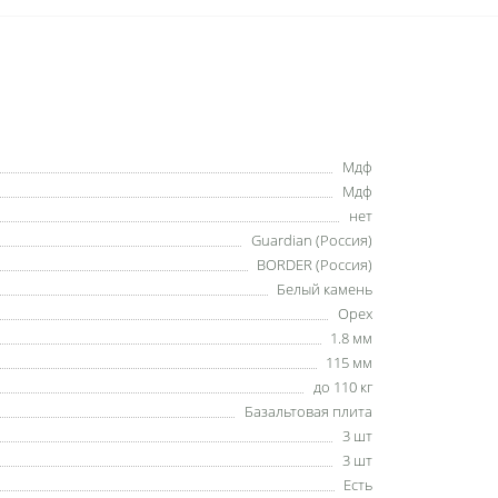
Мдф
Мдф
нет
Guardian (Россия)
BORDER (Россия)
Белый камень
Орех
1.8 мм
115 мм
до 110 кг
Базальтовая плита
3 шт
3 шт
Есть