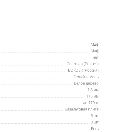
Мдф
Мдф
нет
Guardian (Россия)
BORDER (Россия)
Белый камень
Белое дерево
1.8 мм
115 мм
до 110 кг
Базальтовая плита
3 шт
3 шт
Есть