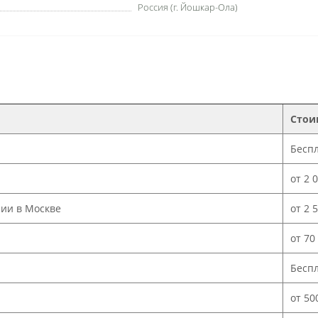
Россия (г. Йошкар-Ола)
Стои
Бесп
от 2 
нии в Москве
от 2 
от 70
Бесп
от 50