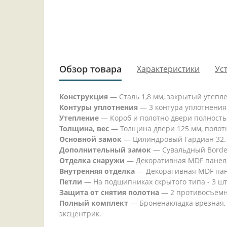
Обзор товара
Характеристики
Ус
Конструкция
— Сталь 1,8 мм, закрытый утепл
Контуры уплотнения
— 3 контура уплотнения
Утепление
— Короб и полотно двери полность
Толщина, вес
— Толщина двери 125 мм, полотно
Основной замок
— Цилиндровый Гардиан 32.11
Дополнительный замок
— Сувальдный Border 
Отделка снаружи
— Декоративная MDF панель
Внутренняя отделка
— Декоративная MDF пане
Петли
— На подшипниках скрытого типа - 3 шт
Защита от снятия полотна
— 2 противосъемн
Полный комплект
— Броненакладка врезная, 
эксцентрик.