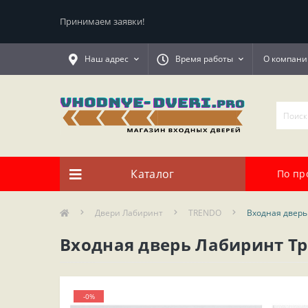
Принимаем заявки!
Наш адрес
Время работы
О компани
Каталог
По пр
Двери Лабиринт
TRENDO
Входная дверь
Входная дверь Лабиринт Тре
-0%