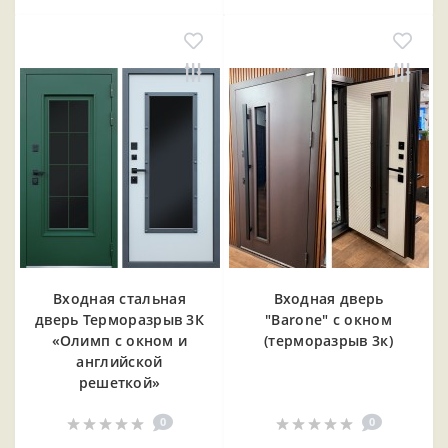
Входная cтальная
Входная дверь
дверь Терморазрыв 3К
"Barone" с окном
«Олимп с окном и
(терморазрыв 3к)
английской
решеткой»
0
0