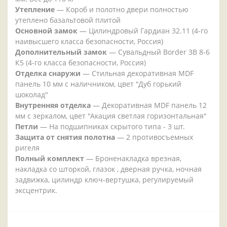
Утепление
— Короб и полотно двери полностью
утеплено базальтовой плитой
Основной замок
— Цилиндровый Гардиан 32.11 (4-го
наивысшего класса безопасности, Россия)
Дополнительный замок
— Сувальдный Border ЗВ 8-6
К5 (4-го класса безопасности, Россия)
Отделка снаружи
— Стильная декоративная MDF
панель 10 мм с наличником, цвет "Дуб горький
шоколад"
Внутренняя отделка
— Декоративная MDF панель 12
мм с зеркалом, цвет "Акация светлая горизонтальная"
Петли
— На подшипниках скрытого типа - 3 шт.
Защита от снятия полотна
— 2 противосъемных
ригеля
Полный комплект
— Броненакладка врезная,
накладка со шторкой, глазок , дверная ручка, ночная
задвижка, цилиндр ключ-вертушка, регулируемый
эксцентрик.