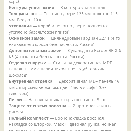
короб
Контуры уплотнения
— 3 контура уплотнения
Толщина, вес
— Толщина двери 125 мм, полотно 115
мм. Вес до 110 кг
Утепление
— Короб и полотно двери полностью
утеплено базальтовой плитой
Основной замок
— Цилиндровый Гардиан 32.11 (4-го
наивысшего класса безопасности, Россия)
Дополнительный замок
— Сувальдный Border ЗВ 8-6
К5 (4-го класса безопасности, Россия)
Отделка снаружи
— Стильная декоративная MDF
панель 10 мм с наличником, цвет "Дуб горький
шоколад"
Внутренняя отделка
— Декоративная MDF панель 16
мм с широким зеркалом, цвет "Белый софт" (без
текстуры)
Петли
— На подшипниках скрытого типа - 3 шт.
Защита от снятия полотна
— 2 противосъемных
ригеля
Полный комплект
— Броненакладка врезная,
накладка со шторкой, глазок , дверная ручка, ночная
задвижка, цилиндр ключ-вертушка, регулируемый