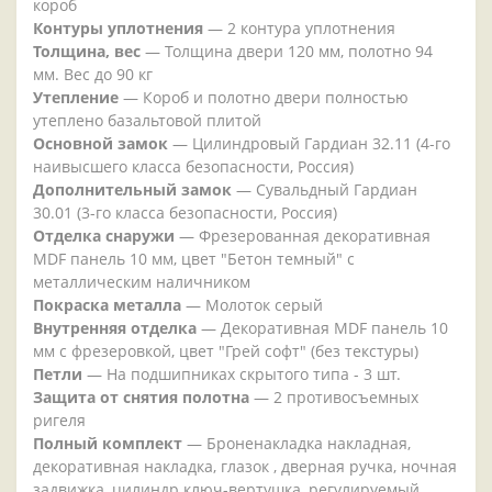
короб
Контуры уплотнения
— 2 контура уплотнения
Толщина, вес
— Толщина двери 120 мм, полотно 94
мм. Вес до 90 кг
Утепление
— Короб и полотно двери полностью
утеплено базальтовой плитой
Основной замок
— Цилиндровый Гардиан 32.11 (4-го
наивысшего класса безопасности, Россия)
Дополнительный замок
— Сувальдный Гардиан
30.01 (3-го класса безопасности, Россия)
Отделка снаружи
— Фрезерованная декоративная
MDF панель 10 мм, цвет "Бетон темный" с
металлическим наличником
Покраска металла
— Молоток серый
Внутренняя отделка
— Декоративная MDF панель 10
мм с фрезеровкой, цвет "Грей софт" (без текстуры)
Петли
— На подшипниках скрытого типа - 3 шт.
Защита от снятия полотна
— 2 противосъемных
ригеля
Полный комплект
— Броненакладка накладная,
декоративная накладка, глазок , дверная ручка, ночная
задвижка, цилиндр ключ-вертушка, регулируемый