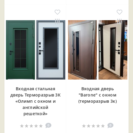
Входная cтальная
Входная дверь
дверь Терморазрыв 3К
"Barone" с окном
«Олимп с окном и
(терморазрыв 3к)
английской
решеткой»
0
0