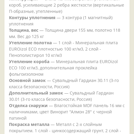
короб, усиливающие 2 ребра жесткости (вертикальные
П-образные, утепленные)
Контуры уплотнения
— 3 контура (1 магнитный)
уплотнения
Толщина, вес
— Толщина двери 155 мм, полотно 118
мм. Вес до 125 кг
Утепление полотна
— 1 слой - Минеральная плита
EUROizol ECO плотностью 100 кг/м3, 2 слой -
Пенополистирол 10 кг/м3
Утепление короба
— Минеральная плита EUROizol
ECO 100 кг/м3, дополнительная проклейка
фольгоизолоном
Основной замок
— Сувальдный Гардиан 30.11 (3-го
класса безопасности, Россия)
Дополнительный замок
— Сувальдный Гардиан
30.01 (3-го класса безопасности, Россия)
Отделка снаружи
— Влагостойкая MDF панель 16 мм с
наличниками, цвет Винорит "Алмон 28" с черной
патиной
Покраска металла
— Металл с 2-х слойным
покрытием. 1 слой - цинкосодержащий грунт, 2 слой -