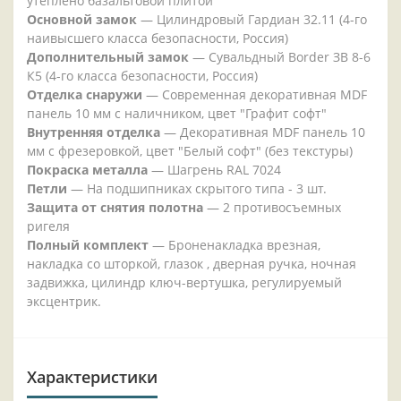
утеплено базальтовой плитой
Основной замок
— Цилиндровый Гардиан 32.11 (4-го
наивысшего класса безопасности, Россия)
Дополнительный замок
— Сувальдный Border ЗВ 8-6
К5 (4-го класса безопасности, Россия)
Отделка снаружи
— Современная декоративная MDF
панель 10 мм с наличником, цвет "Графит софт"
Внутренняя отделка
— Декоративная MDF панель 10
мм с фрезеровкой, цвет "Белый софт" (без текстуры)
Покраска металла
— Шагрень RAL 7024
Петли
— На подшипниках скрытого типа - 3 шт.
Защита от снятия полотна
— 2 противосъемных
ригеля
Полный комплект
— Броненакладка врезная,
накладка со шторкой, глазок , дверная ручка, ночная
задвижка, цилиндр ключ-вертушка, регулируемый
эксцентрик.
Характеристики