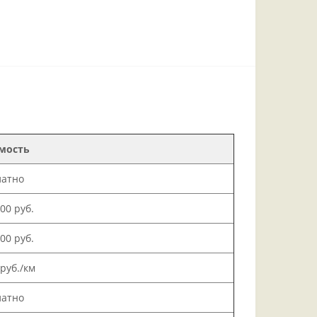
мость
латно
000 руб.
500 руб.
 руб./км
латно