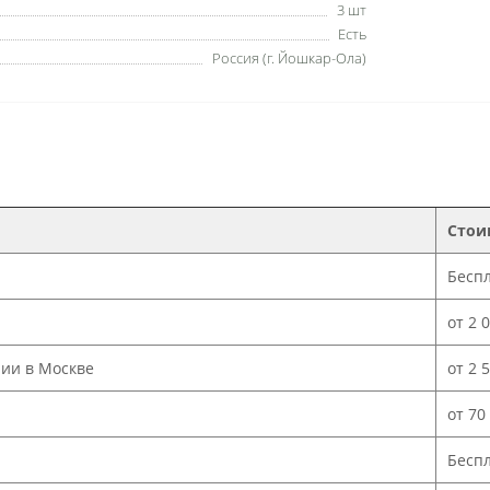
3 шт
Есть
Россия (г. Йошкар-Ола)
Стои
Бесп
от 2 
нии в Москве
от 2 
от 70
Бесп