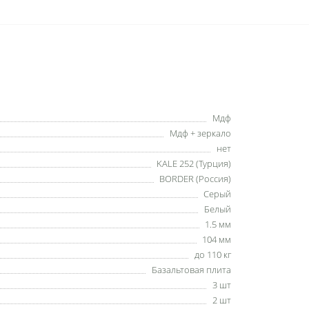
Мдф
Мдф + зеркало
нет
KALE 252 (Турция)
BORDER (Россия)
Серый
Белый
1.5 мм
104 мм
до 110 кг
Базальтовая плита
3 шт
2 шт