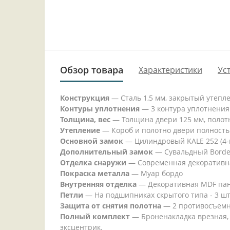
Обзор товара
Характеристики
Ус
Конструкция
— Сталь 1,5 мм, закрытый утепл
Контуры уплотнения
— 3 контура уплотнения
Толщина, вес
— Толщина двери 125 мм, полотно
Утепление
— Короб и полотно двери полность
Основной замок
— Цилиндровый KALE 252 (4-г
Дополнительный замок
— Сувальдный Border 
Отделка снаружи
— Современная декоративна
Покраска металла
— Муар бордо
Внутренняя отделка
— Декоративная MDF пане
Петли
— На подшипниках скрытого типа - 3 шт
Защита от снятия полотна
— 2 противосъемн
Полный комплект
— Броненакладка врезная, 
эксцентрик.