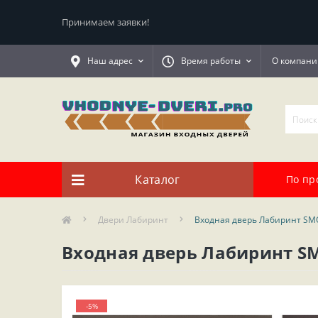
Принимаем заявки!
Наш адрес
Время работы
О компани
Каталог
По пр
Двери Лабиринт
Входная дверь Лабиринт SM
Входная дверь Лабиринт S
-5%