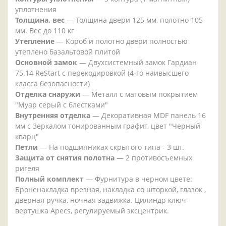
уплотнения
Толщина, вес
— Толщина двери 125 мм, полотно 105
мм. Вес до 110 кг
Утепление
— Короб и полотно двери полностью
утеплено базальтовой плитой
Основной замок
— Двухсистемный замок Гардиан
75.14 ReStart с перекодировкой (4-го наивысшего
класса безопасности)
Отделка снаружи
— Металл с матовым покрытием
"Муар серый с блестками"
Внутренняя отделка
— Декоративная MDF панель 16
мм с Зеркалом тонированным графит, цвет "Черный
кварц"
Петли
— На подшипниках скрытого типа - 3 шт.
Защита от снятия полотна
— 2 противосъемных
ригеля
Полный комплект
— Фурнитура в черном цвете:
Броненакладка врезная, накладка со шторкой, глазок ,
дверная ручка, ночная задвижка. Цилиндр ключ-
вертушка Apecs, регулируемый эксцентрик.