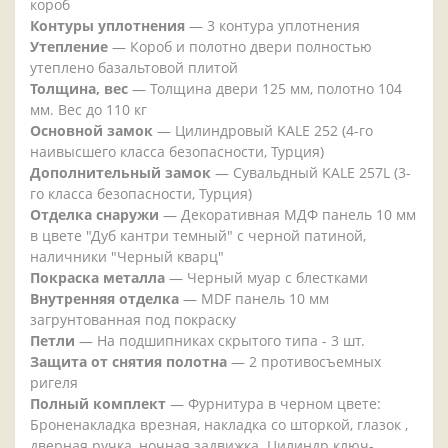
короб
Контуры уплотнения
— 3 контура уплотнения
Утепление
— Короб и полотно двери полностью
утеплено базальтовой плитой
Толщина, вес
— Толщина двери 125 мм, полотно 104
мм. Вес до 110 кг
Основной замок
— Цилиндровый KALE 252 (4-го
наивысшего класса безопасности, Турция)
Дополнительный замок
— Сувальдный KALE 257L (3-
го класса безопасности, Турция)
Отделка снаружи
— Декоративная МДФ панель 10 мм
в цвете "Дуб кантри темный" с черной патиной,
наличники "Черный кварц"
Покраска металла
— Черный муар с блестками
Внутренняя отделка
— MDF панель 10 мм
загрунтованная под покраску
Петли
— На подшипниках скрытого типа - 3 шт.
Защита от снятия полотна
— 2 противосъемных
ригеля
Полный комплект
— Фурнитура в черном цвете:
Броненакладка врезная, накладка со шторкой, глазок ,
дверная ручка, ночная задвижка. Цилиндр ключ-