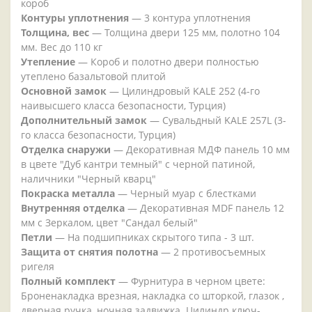
короб
Контуры уплотнения
— 3 контура уплотнения
Толщина, вес
— Толщина двери 125 мм, полотно 104
мм. Вес до 110 кг
Утепление
— Короб и полотно двери полностью
утеплено базальтовой плитой
Основной замок
— Цилиндровый KALE 252 (4-го
наивысшего класса безопасности, Турция)
Дополнительный замок
— Сувальдный KALE 257L (3-
го класса безопасности, Турция)
Отделка снаружи
— Декоративная МДФ панель 10 мм
в цвете "Дуб кантри темный" с черной патиной,
наличники "Черный кварц"
Покраска металла
— Черный муар с блестками
Внутренняя отделка
— Декоративная MDF панель 12
мм с Зеркалом, цвет "Сандал белый"
Петли
— На подшипниках скрытого типа - 3 шт.
Защита от снятия полотна
— 2 противосъемных
ригеля
Полный комплект
— Фурнитура в черном цвете:
Броненакладка врезная, накладка со шторкой, глазок ,
дверная ручка, ночная задвижка. Цилиндр ключ-