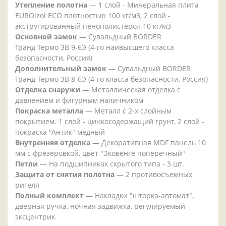
Утепление полотна
— 1 слой - Минеральная плита
EUROizol ECO плотностью 100 кг/м3, 2 слой -
экстругированный пенополистерол 10 кг/м3
Основной замок
— Сувальдный BORDER
Гранд Термо 3В 9-6Э (4-го наивысшего класса
безопасности, Россия)
Дополнительный замок
— Сувальдный BORDER
Гранд Термо 3В 8-6Э (4-го класса безопасности, Россия)
Отделка снаружи
— Металлическая отделка с
давлением и фигурным наличником
Покраска металла
— Металл с 2-х слойным
покрытием. 1 слой - цинкосодержащий грунт, 2 слой -
покраска "Антик" медный
Внутренняя отделка
— Декоративная MDF панель 10
мм с фрезеровкой, цвет "Эковенге поперечный"
Петли
— На подшипниках скрытого типа - 3 шт.
Защита от снятия полотна
— 2 противосъемных
ригеля
Полный комплект
— Накладки "шторка-автомат",
дверная ручка, ночная задвижка, регулируемый
эксцентрик.