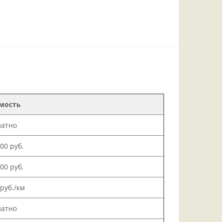
мость
латно
000 руб.
500 руб.
 руб./км
латно