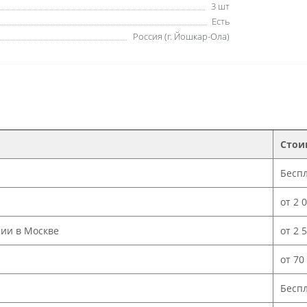
3 шт
Есть
Россия (г. Йошкар-Ола)
Стои
Бесп
от 2 
нии в Москве
от 2 
от 70
Бесп