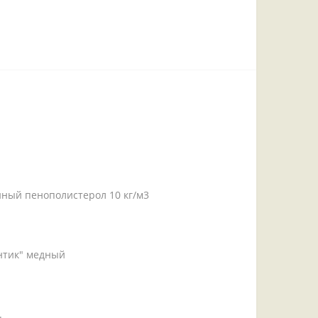
анный пенополистерол 10 кг/м3
Антик" медный
.