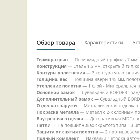
Обзор товара
Характеристики
Ус
Терморазрыв
— Полиамидный профиль 7 мм на
Конструкция
— Сталь 1,5 мм, открытый тип к
Контуры уплотнения
— 3 контура уплотнения
Толщина, вес
— Толщина двери 145 мм, полотно
Утепление полотна
— 1 слой - Минеральная пл
Основной замок
— Сувальдный BORDER Гранд Т
Дополнительный замок
— Сувальдный BORDER 
Отделка снаружи
— Металлическая отделка с
Покраска металла
— Металл с 2-х слойным пок
Внутренняя отделка
— Декоративная MDF пане
Петли
— На подшипниках скрытого типа - 3 шт
Защита от снятия полотна
— 2 противосъемн
Полный комплект
— Накладки "шторка-автома