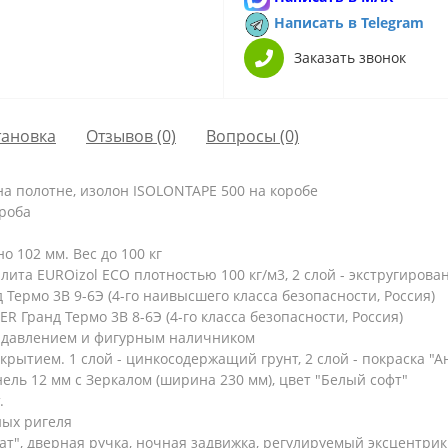
Написать в Telegram
Заказать звонок
тановка
Отзывов (0)
Вопросы
(0)
 полотне, изолон ISOLONTAPE 500 на коробе
ороба
 102 мм. Вес до 100 кг
ита EUROizol ECO плотностью 100 кг/м3, 2 слой - экстругиров
ермо 3В 9-6Э (4-го наивысшего класса безопасности, Россия)
Гранд Термо 3В 8-6Э (4-го класса безопасности, Россия)
 давлением и фигурным наличником
рытием. 1 слой - цинкосодержащий грунт, 2 слой - покраска "
ль 12 мм с Зеркалом (ширина 230 мм), цвет "Белый софт"
.
ых ригеля
т", дверная ручка, ночная задвижка, регулируемый эксцентрик