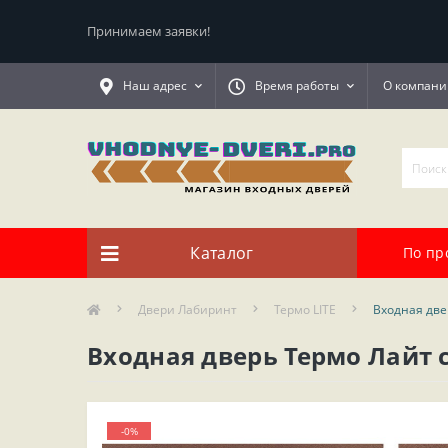
Принимаем заявки!
Наш адрес
Время работы
О компани
Каталог
По пр
Двери Лабиринт
Термо LITE
Входная две
Входная дверь Термо Лайт с
-0%