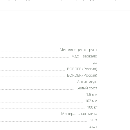
Металл + цинкогрунт
Мдф + зеркало
да
BORDER (Россия)
BORDER (Россия)
Антик медь
Белый софт
1.5 мм
102 мм
100 кг
Минеральная плита
3 шт
2 шт