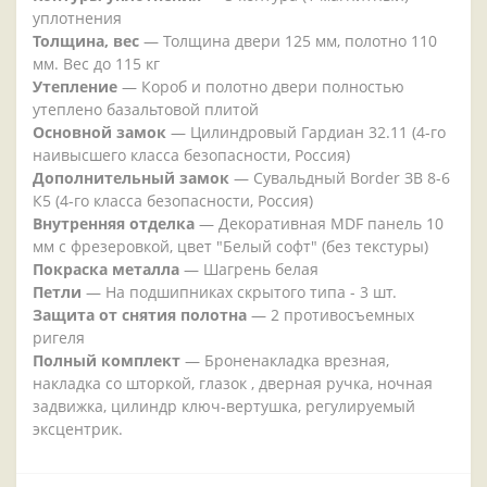
уплотнения
Толщина, вес
— Толщина двери 125 мм, полотно 110
мм. Вес до 115 кг
Утепление
— Короб и полотно двери полностью
утеплено базальтовой плитой
Основной замок
— Цилиндровый Гардиан 32.11 (4-го
наивысшего класса безопасности, Россия)
Дополнительный замок
— Сувальдный Border ЗВ 8-6
К5 (4-го класса безопасности, Россия)
Внутренняя отделка
— Декоративная MDF панель 10
мм с фрезеровкой, цвет "Белый софт" (без текстуры)
Покраска металла
— Шагрень белая
Петли
— На подшипниках скрытого типа - 3 шт.
Защита от снятия полотна
— 2 противосъемных
ригеля
Полный комплект
— Броненакладка врезная,
накладка со шторкой, глазок , дверная ручка, ночная
задвижка, цилиндр ключ-вертушка, регулируемый
эксцентрик.