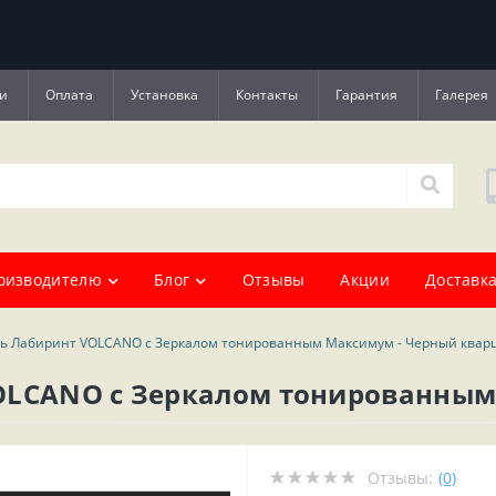
и
Оплата
Установка
Контакты
Гарантия
Галерея
оизводителю
Блог
Отзывы
Акции
Доставка
рь Лабиринт VOLCANO с Зеркалом тонированным Максимум - Черный квар
OLCANO с Зеркалом тонированным
Отзывы:
(0)