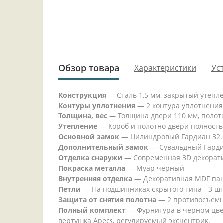
Обзор товара
Характеристики
Ус
Конструкция
— Сталь 1,5 мм, закрытый утепл
Контуры уплотнения
— 2 контура уплотнения
Толщина, вес
— Толщина двери 110 мм, полотно
Утепление
— Короб и полотно двери полность
Основной замок
— Цилиндровый Гардиан 32.11
Дополнительный замок
— Сувальдный Гардиан
Отделка снаружи
— Современная 3D декоратив
Покраска металла
— Муар черный
Внутренняя отделка
— Декоративная MDF пане
Петли
— На подшипниках скрытого типа - 3 шт
Защита от снятия полотна
— 2 противосъемн
Полный комплект
— Фурнитура в черном цвете
вертушка Apecs, регулируемый эксцентрик.