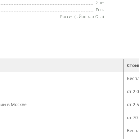
2 шт
Есть
Россия (г. Йошкар-Ола)
Стои
Бесп
от 2 
нии в Москве
от 2 
от 70
Бесп