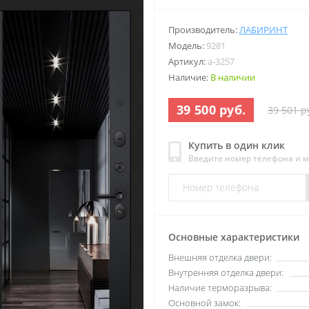
Производитель:
ЛАБИРИНТ
Модель:
9281
Артикул:
a-3257
Наличие:
В наличии
39 500 руб.
39 501 р
Купить в один клик
Введите номер телефона и 
Основные характеристики
Внешняя отделка двери:
Внутренняя отделка двери:
Наличие терморазрыва:
Основной замок: