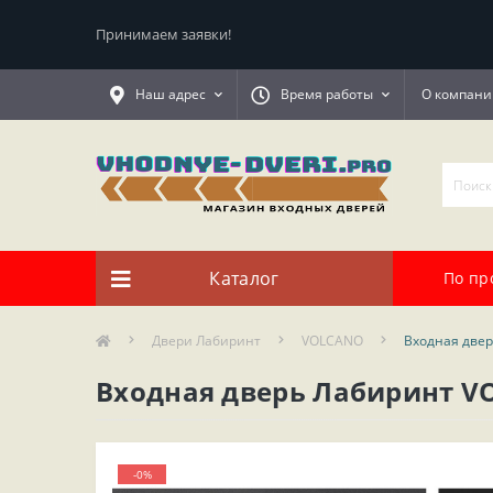
Принимаем заявки!
Наш адрес
Время работы
О компани
Каталог
По пр
Двери Лабиринт
VOLCANO
Входная две
Входная дверь Лабиринт V
-0%