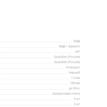
Мдф
Мдф + зеркало
нет
Guardian (Россия)
Guardian (Россия)
Антрацит
Черный
1.5 мм
100 мм
до 95 кг
Базальтовая плита
3 шт
2 шт