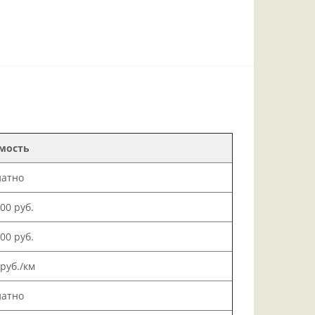
мость
латно
000 руб.
500 руб.
 руб./км
латно