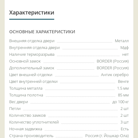
Характеристики
ОСНОВНЫЕ ХАРАКТЕРИСТИКИ
Внешняя отделка двери
Металл
Внутренняя отделка двери
Мдф
Наличие терморазрыва
нет
Основной замок
BORDER (Россия)
Дополнительный замок
BORDER (Россия)
Цвет внешней отделки
Антик серебро
Цвет внутренней отделки
Венге
Толщина металла
1.5 мм
Толщина полотна
85 мм
Вес двери
до 100 кг
Петли
2 шт
Количество замков
2 шт
Количество уплотнителей
3 шт
Ночная задвижка
Есть
Страна-производитель
Россия (г. Йошкар-Ола)