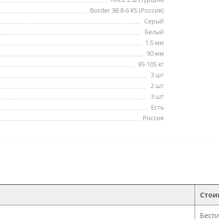
Border ЗВ 8-6 К5 (Россия)
Серый
Белый
1.5 мм
90 мм
95-105 кг
3 шт
2 шт
3 шт
Есть
Россия
Стои
Бесп