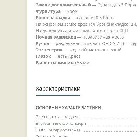
Замок дополнительный
—
Сувальдный Бордер
Фурнитура
—
хром
Броненакладка
—
врезная Rezident
На основном замке врезная броненакладка, ци
На дополнительном замке автошторка CRIT
Ночная задвижка
—
независимая Apecs
Ручка
—
раздельная, стяжная РОССА 713 — се
Эксцентрик
—
круглый, металлический
Глазок
—
есть Apecs
Вылет наличника
55 мм
Характеристики
ОСНОВНЫЕ ХАРАКТЕРИСТИКИ
Внешняя отделка двери
Внутренняя отделка двери
Наличие терморазрыва
Основной замок