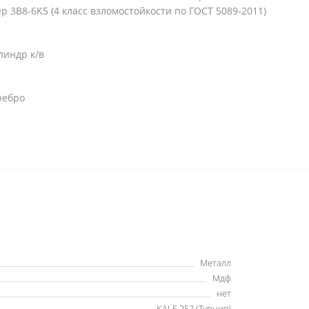
 3B8-6K5 (4 класс взломостойкости по ГОСТ 5089-2011)
линдр к/в
ребро
Металл
Мдф
нет
KALE 252 (Турция)