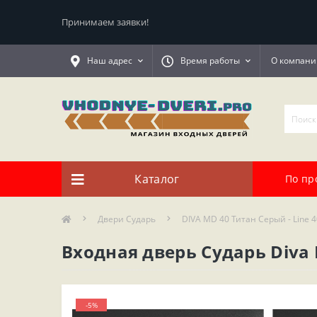
Принимаем заявки!
Наш адрес
Время работы
О компани
Каталог
По пр
Двери Сударь
DIVA MD 40 Титан Серый - Line 4
Входная дверь Сударь Diva
-5%