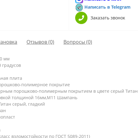
Написать в Telegram
Заказать звонок
тановка
Отзывов (0)
Вопросы
(0)
60 мм
 градусов
ьная плита
орошково-полимерное покрытие
ерным порошково-полимерным покрытием в цвете серый Титан
овкой толщиной 16мм,M11 Шампань
Титан серый, гладкий
ман
нопласт
а
ласс взломостойкости по ГОСТ 5089-2011)