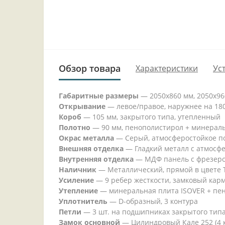
Обзор товара
Характеристики
Ус
Габаритные размеры
—
2050x860 мм, 2050x9
Открывание
—
левое/правое, наружнее на 180
Короб
—
105 мм, закрытого типа, утепленный
Полотно
—
90 мм, пенополистирол + минерал
Окрас металла
—
Серый, атмосферостойкое п
Внешняя отделка
—
Гладкий металл с атмосф
Внутренняя отделка
—
МДФ панель с фрезер
Наличник
—
Металлический, прямой в цвете 
Усиление
—
9 ребер жесткости, замковый кар
Утепление
—
минеральная плита ISOVER + пе
Уплотнитель
—
D-образный, 3 контура
Петли
—
3 шт. на подшипниках закрытого тип
Замок основной
—
Цилиндровый Кале 252 (4 к