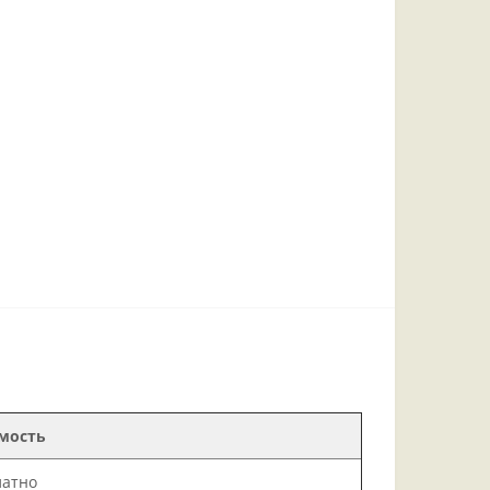
мость
латно