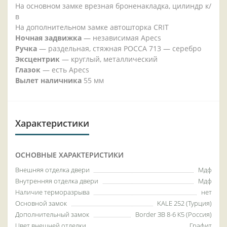
На основном замке врезная броненакладка, цилиндр к/
в
На дополнительном замке автошторка CRIT
Ночная задвижка
—
независимая Apecs
Ручка
—
раздельная, стяжная РОССА 713 — серебро
Эксцентрик
—
круглый, металлический
Глазок
—
есть Apecs
Вылет наличника
55 мм
Характеристики
ОСНОВНЫЕ ХАРАКТЕРИСТИКИ
Внешняя отделка двери
Мдф
Внутренняя отделка двери
Мдф
Наличие терморазрыва
нет
Основной замок
KALE 252 (Турция)
Дополнительный замок
Border ЗВ 8-6 К5 (Россия)
Цвет внешней отделки
Графит