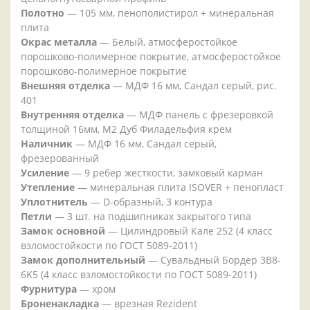
Полотно
—
105 мм, пенополистирол + минеральная
плита
Окрас металла
—
Белый, атмосферостойкое
порошково-полимерное покрытие, атмосферостойкое
порошково-полимерное покрытие
Внешняя отделка
—
МДФ 16 мм, Сандал серый, рис.
401
Внутренняя отделка
—
МДФ панель с фрезеровкой
толщиной 16мм, М2 Дуб Филадельфия крем
Наличник
—
МДФ 16 мм, Сандал серый,
фрезерованный
Усиление
—
9 ребер жесткости, замковый карман
Утепление
—
минеральная плита ISOVER + пенопласт
Уплотнитель
—
D-образный, 3 контура
Петли
—
3 шт. на подшипниках закрытого типа
Замок основной
—
Цилиндровый Кале 252 (4 класс
взломостойкости по ГОСТ 5089-2011)
Замок дополнительный
—
Сувальдный Бордер 3B8-
6K5 (4 класс взломостойкости по ГОСТ 5089-2011)
Фурнитура
—
хром
Броненакладка
—
врезная Rezident