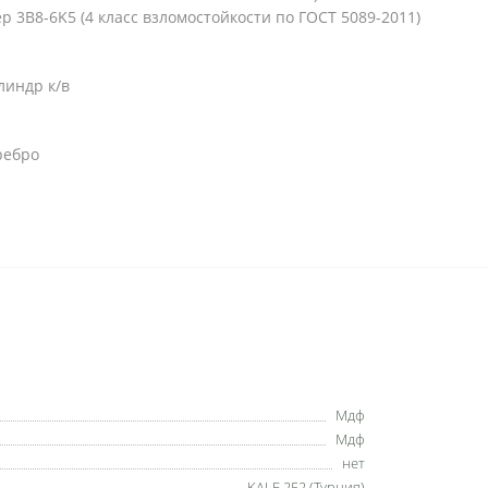
 3B8-6K5 (4 класс взломостойкости по ГОСТ 5089-2011)
линдр к/в
ребро
Мдф
Мдф
нет
KALE 252 (Турция)