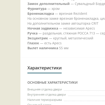
Замок дополнительный
—
Сувальдный Бордер
Фурнитура
—
хром
Броненакладка
—
врезная Rezident
На основном замке врезная броненакладка, ци
На дополнительном замке автошторка CRIT
Ночная задвижка
—
независимая Apecs
Ручка
—
раздельная, стяжная РОССА 713 — се
Эксцентрик
—
круглый, металлический
Глазок
—
есть Apecs
Вылет наличника
55 мм
Характеристики
ОСНОВНЫЕ ХАРАКТЕРИСТИКИ
Внешняя отделка двери
Внутренняя отделка двери
Наличие терморазрыва
Основной замок