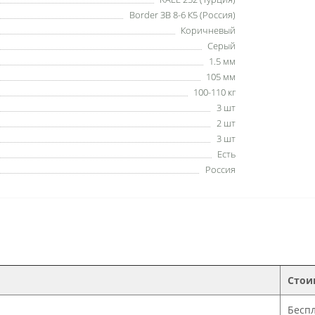
Border ЗВ 8-6 К5 (Россия)
Коричневый
Серый
1.5 мм
105 мм
100-110 кг
3 шт
2 шт
3 шт
Есть
Россия
Стои
Бесп