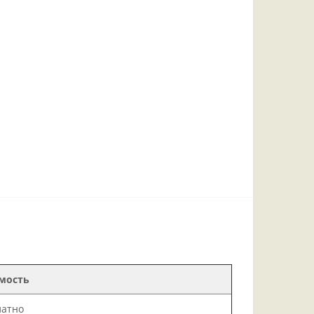
мость
латно