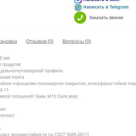
Написать в Telegram
Заказать звонок
тановка
Отзывов (0)
Вопросы
(0)
60 мм
 градусов
, цельногнутосварной профиль
льная плита
ойкое порошково-полимерное покрытие, атмосферостойкое по
М-11
вкой толщиной 16мм, M13 Силк маус
ман
нопласт
а
ласс взломостойкости по ГОСТ 5089-2011)