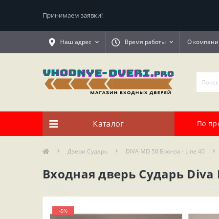
Принимаем заявки!
Наш адрес
Время работы
О компани
Каталог
По пр
Двери Сударь
DIVA MD 50 Бронза - Line 40
Входная дверь Сударь Diva 
-5%