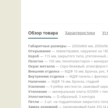
Обзор товара
Характеристики
Ус
Габаритные размеры
—
2050x860 мм, 2050x9
Открывание
—
левое/правое, наружнее на 180
Короб
—
115 мм, закрытого типа, утепленный
Полотно
—
105 мм, пенополистирол + минера
Окрас металла
—
Серо-бежевый, атмосферост
Внешняя отделка
—
МДФ 16 мм, Бронза, рис. 
Внутренняя отделка
—
МДФ панель с фрезеро
Наличник
—
МДФ 16 мм, Бронза, гладкий
Усиление
—
9 ребер жесткости, замковый кар
Утепление
—
минеральная плита ISOVER + пе
Уплотнитель
—
D-образный, 3 контура
Петли
—
3 шт. на подшипниках закрытого тип
Замок основной
—
Цилиндровый Кале 252 (4 к