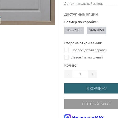
Дополнительный замок:
Доступные опции
Размер по коробке:
860x2050
960x2050
Сторона открывания:
Правое (петли справа)
Левое (петли слева)
Кол-во:
-
+
В КОРЗИНУ
БЫСТРЫЙ ЗАКАЗ
Написать в MAX