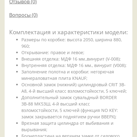
Отзывов (0)
Вопросы
(0)
Комплектация и характеристики модели:
Размеры по коробке: высота 2050, ширина 880,
960;
Открывание: правое и левое;
Внешняя отделка: МДФ 16 мм.,винурит (V-008);
Внутренняя отделка: МДФ 16 мм., винурит (V008);
Заполнение полотна и коробки: негорючая
минераловатная плита КNAUF;
Основной замок (нижний) цилиндровый CRIT 3В-
A8, 4-й высший класс взломостойкости, 5 ключей;
Дополнительный замок сувальдный BORDER
ЗВ-88 МК5ЗШ, 4-й высший класс
взломостойкости, 5 ключей (функция NO KEY:
замок закрывается поднятием ручки ВВЕРХ);
Врезная защита цилиндра от выбивания и
вырывания;
Бронепластина на верхнем замке от силового