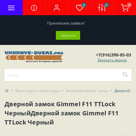
0
0
0
Принимаем заявки!
Закрыть
+7(916)390-85-03
Заказать звонок
Фурнитура и аксессуары
Биометрические замки
Дверной за
Дверной замок Gimmel F11 TTLock
ЧерныйДверной замок Gimmel F11
TTLock Черный