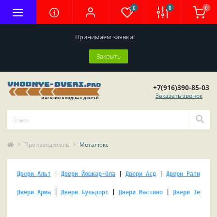
0
0
0
Принимаем заявки!
Закрыть
+7(916)390-85-03
Заказать звонок
Производитель
Металюкс
Двери Альт
 | 
Двери Йошкар-Ола
 | 
Двери Асд
 | 
Двери Ратибор
 |
Двери Арма
 | 
Двери Бульдорс
 | 
Двери Мастино
 | 
Двери Зетта (