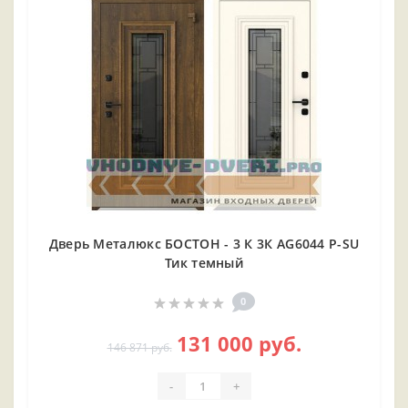
Дверь Металюкс БОСТОН - 3 К 3К AG6044 P-SU
Тик темный
0
131 000 руб.
146 871 руб.
-
+