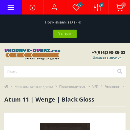
0
0
0
Принимаем заявки!
Закрыть
+7(916)390-85-03
Заказать звонок
Межкомнатные двери
Производитель
VFD
Экошпон
A
Atum 11 | Wenge | Black Gloss