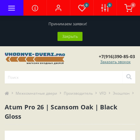
0
0
0
Принимаем заявки!
Закрыть
+7(916)390-85-03
Заказать звонок
Межкомнатные двери
Производитель
VFD
Экошпон
A
Atum Pro 26 | Scansom Oak | Black
Gloss