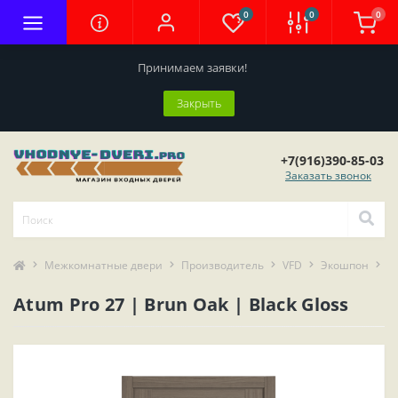
0
0
0
Принимаем заявки!
Закрыть
+7(916)390-85-03
Заказать звонок
Межкомнатные двери
Производитель
VFD
Экошпон
A
Atum Pro 27 | Brun Oak | Black Gloss