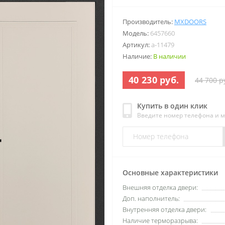
Производитель:
MXDOORS
Модель:
6457660
Артикул:
a-11479
Наличие:
В наличии
40 230 руб.
44 700 р
Купить в один клик
Введите номер телефона и 
Основные характеристики
Внешняя отделка двери:
Доп. наполнитель:
Внутренняя отделка двери:
Наличие терморазрыва: