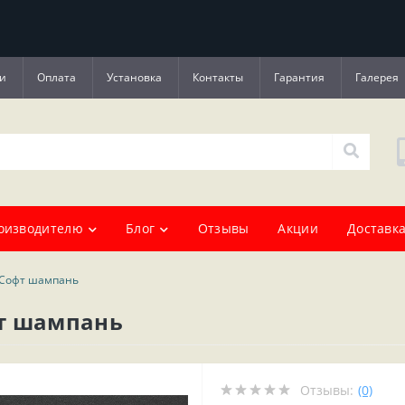
и
Оплата
Установка
Контакты
Гарантия
Галерея
оизводителю
Блог
Отзывы
Акции
Доставка
 Софт шампань
фт шампань
Отзывы:
(0)