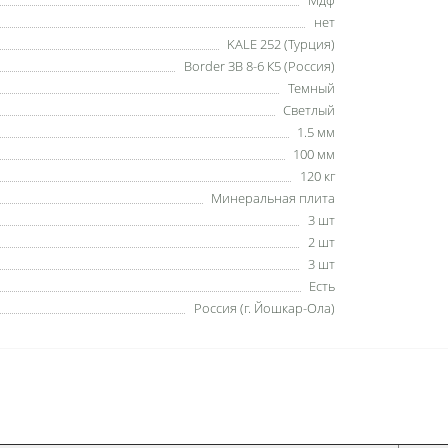
нет
KALE 252 (Турция)
Border ЗВ 8-6 К5 (Россия)
Темный
Светлый
1.5 мм
100 мм
120 кг
Минеральная плита
3 шт
2 шт
3 шт
Есть
Россия (г. Йошкар-Ола)