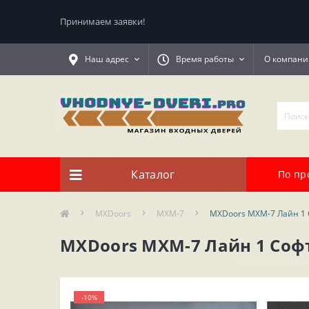
Принимаем заявки!
Наш адрес
Время работы
О компани
Каталог
По пр
MXDoors
MXM-7
MXDoors MXM-7 Лайн 1
MXDoors MXM-7 Лайн 1 Со
-10%