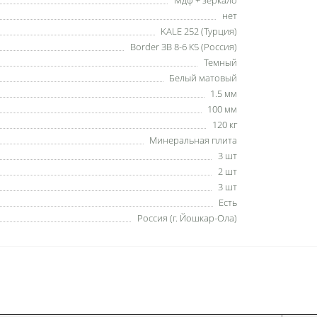
нет
KALE 252 (Турция)
Border ЗВ 8-6 К5 (Россия)
Темный
Белый матовый
1.5 мм
100 мм
120 кг
Минеральная плита
3 шт
2 шт
3 шт
Есть
Россия (г. Йошкар-Ола)