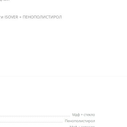
ости ISOVER + ПЕНОПОЛИСТИРОЛ
Мдф + стекло
Пенополистирол
Мдф + зеркало