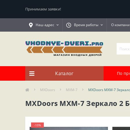
Принимаем заявки!
Наш адрес
Время работы
О компани
Каталог
По пр
MXDoors
MXM-7
MXDoors MXM-7 Зеркало
MXDoors MXM-7 Зеркало 2 
-10%