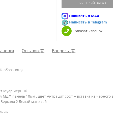
БЫСТРЫЙ ЗАКАЗ
Написать в MAX
Написать в Telegram
Заказать звонок
тановка
Отзывов (0)
Вопросы
(0)
 D-образного)
ет Муар черный
я МДФ панель 10мм , цвет Антрацит софт + вставка из черного 
 Зеркало 2 Белый матовый
ьдный