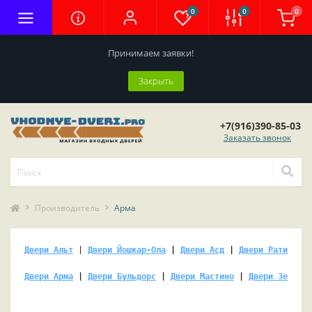
0
0
0
Принимаем заявки!
Закрыть
+7(916)390-85-03
Заказать звонок
Производитель
Арма
Двери Альт
 | 
Двери Йошкар-Ола
 | 
Двери Асд
 | 
Двери Ратибор
 |
Двери Арма
 | 
Двери Бульдорс
 | 
Двери Мастино
 | 
Двери Зетта (