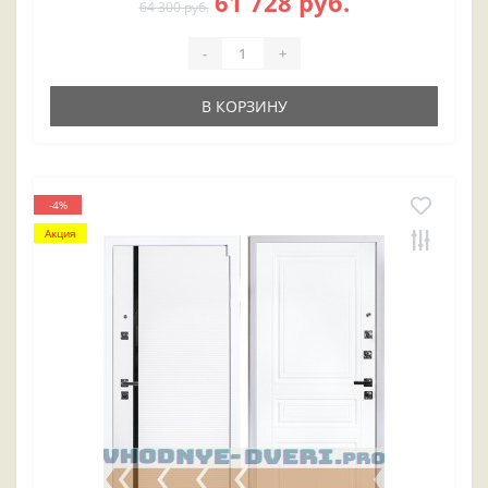
61 728 руб.
64 300 руб.
-
+
В КОРЗИНУ
-4%
Акция