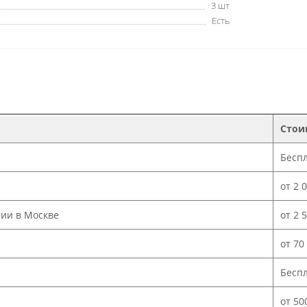
3 шт
Есть
Стои
Бесп
от 2 
нии в Москве
от 2 
от 70
Бесп
от 50