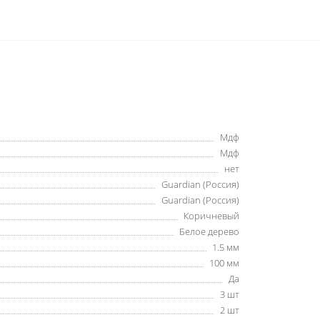
Мдф
Мдф
нет
Guardian (Россия)
Guardian (Россия)
Коричневый
Белое дерево
1.5 мм
100 мм
Да
3 шт
2 шт