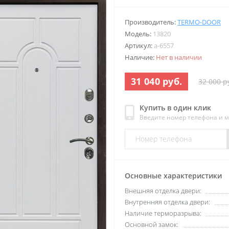
Производитель:
TERMO-DOOR
Модель:
13820
Артикул:
a-6557
Наличие:
Нет в наличии
31 040 руб.
32 000 р
Купить в один клик
Введите номер телефона и 
Основные характеристики
Внешняя отделка двери:
Внутренняя отделка двери:
Наличие терморазрыва:
Основной замок: