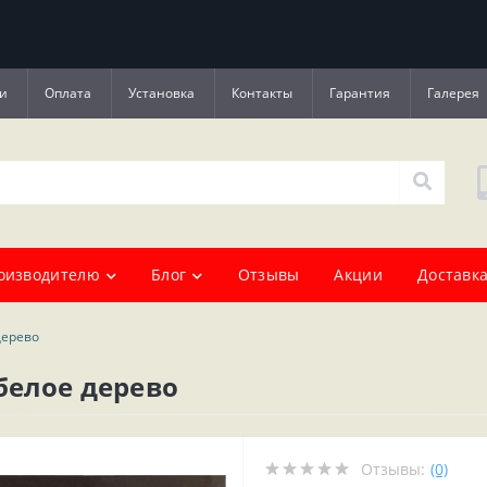
и
Оплата
Установка
Контакты
Гарантия
Галерея
оизводителю
Блог
Отзывы
Акции
Доставка
дерево
белое дерево
Отзывы:
(0)