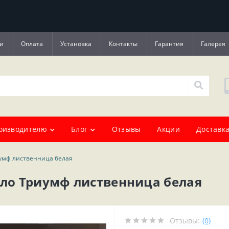
и
Оплата
Установка
Контакты
Гарантия
Галерея
оизводителю
Блог
Отзывы
Акции
Доставка
иумф лиственница белая
ало Триумф лиственница белая
Отзывы:
(0)