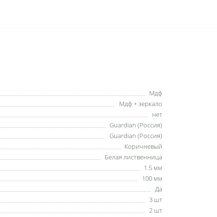
Мдф
Мдф + зеркало
нет
Guardian (Россия)
Guardian (Россия)
Коричневый
Белая лиственница
1.5 мм
100 мм
Да
3 шт
2 шт