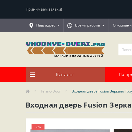
Принимаем заявки!
Наш адрес
Время работы
О компани
Каталог
По пр
Termo-Door
Входная дверь Fusion Зеркало Тр
Входная дверь Fusion Зерк
-3%