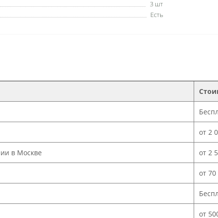
3 шт
Есть
Стои
Бесп
от 2 
нии в Москве
от 2 
от 70
Бесп
от 50