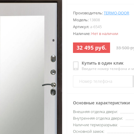
Производитель:
TERMO-DOOR
Модель:
13808
Артикул:
a-6545
Наличие:
Нет в наличии
32 495 руб.
33 500 р
Купить в один клик
Введите номер телефона и 
Основные характеристики
Внешняя отделка двери:
Внутренняя отделка двери:
Наличие терморазрыва:
Основной замок: