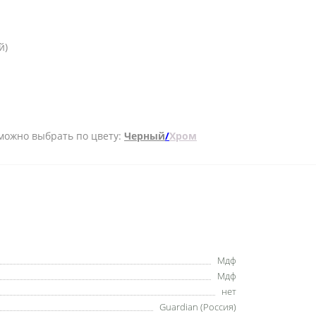
й)
- можно выбрать по цвету:
Черный
/
Хром
Мдф
Мдф
нет
Guardian (Россия)