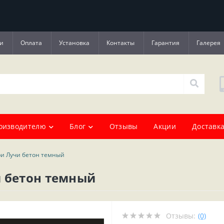
и
Оплата
Установка
Контакты
Гарантия
Галерея
оизводителю
Блог
Отзывы
Акции
Доставка
ри Лучи бетон темный
и бетон темный
Отзывы:
(0)