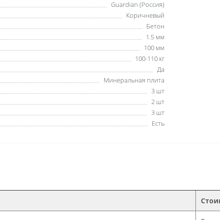
Guardian (Россия)
Коричневый
Бетон
1.5 мм
100 мм
100-110 кг
Да
Минеральная плита
3 шт
2 шт
3 шт
Есть
Стои