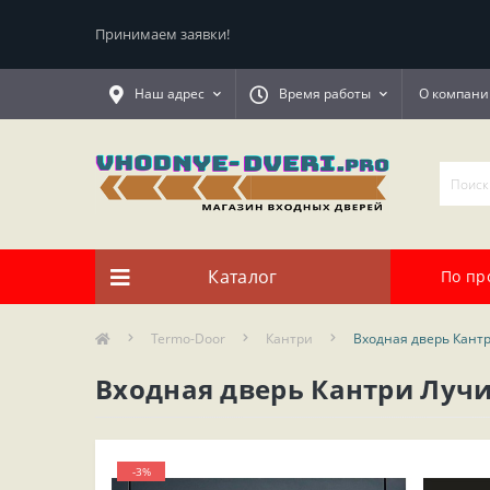
Принимаем заявки!
Наш адрес
Время работы
О компани
Каталог
По пр
Termo-Door
Кантри
Входная дверь Кант
Входная дверь Кантри Луч
-3%