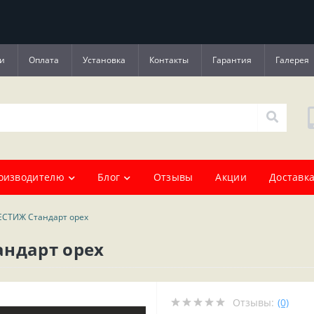
и
Оплата
Установка
Контакты
Гарантия
Галерея
оизводителю
Блог
Отзывы
Акции
Доставка
ЕСТИЖ Стандарт орех
андарт орех
Отзывы:
(0)