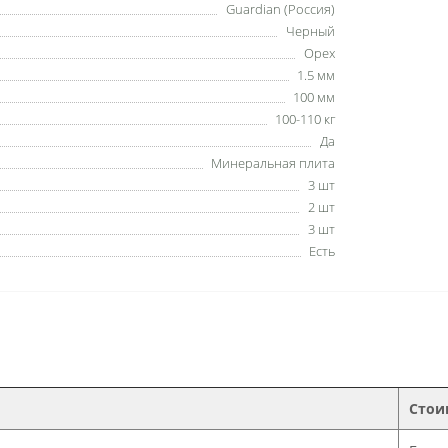
Guardian (Россия)
Черный
Орех
1.5 мм
100 мм
100-110 кг
Да
Минеральная плита
3 шт
2 шт
3 шт
Есть
Стои