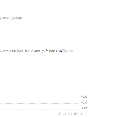
турная дверь
- можно выбрать по цвету:
Черный
/
Хром
Мдф
Мдф
нет
Guardian (Россия)