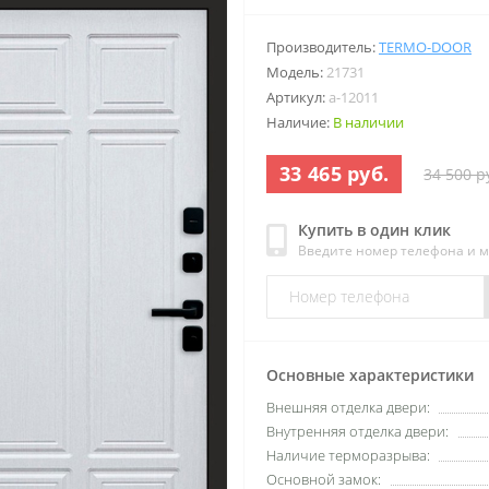
Производитель:
TERMO-DOOR
Модель:
21731
Артикул:
a-12011
Наличие:
В наличии
33 465 руб.
34 500 р
Купить в один клик
Введите номер телефона и 
Основные характеристики
Внешняя отделка двери:
Внутренняя отделка двери:
Наличие терморазрыва:
Основной замок: