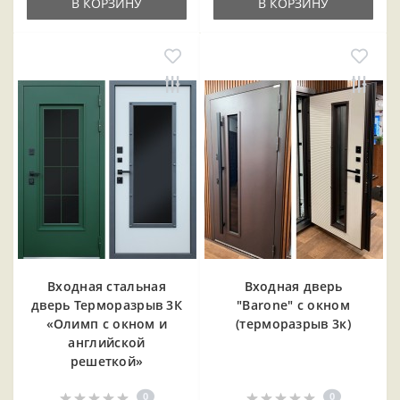
В КОРЗИНУ
В КОРЗИНУ
Входная cтальная
Входная дверь
дверь Терморазрыв 3К
"Barone" с окном
«Олимп с окном и
(терморазрыв 3к)
английской
решеткой»
0
0