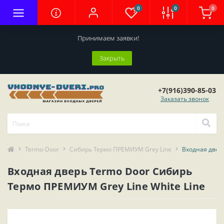
0
0
0
Принимаем заявки!
Закрыть
+7(916)390-85-03
Заказать звонок
Termo-Door
Сибирь Термо ПРЕМИУМ Grey Line
Входная дверь
Входная дверь Termo Door Сибирь
Термо ПРЕМИУМ Grey Line White Line