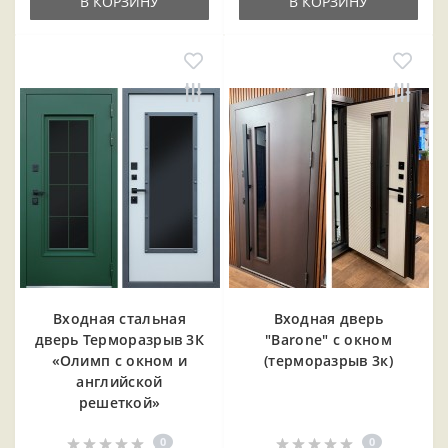
В КОРЗИНУ
В КОРЗИНУ
Входная cтальная
Входная дверь
дверь Терморазрыв 3К
"Barone" с окном
«Олимп с окном и
(терморазрыв 3к)
английской
решеткой»
0
0