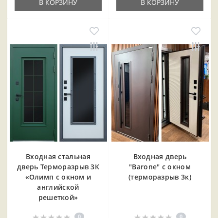
В КОРЗИНУ
В КОРЗИНУ
Входная cтальная
Входная дверь
дверь Терморазрыв 3К
"Barone" с окном
«Олимп с окном и
(терморазрыв 3к)
английской
решеткой»
0
0