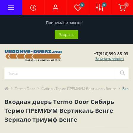
0
0
0
Принимаем заявки!
Закрыть
+7(916)390-85-03
Заказать звонок
Termo-Door
Сибирь Термо ПРЕМИУМ Вертикаль Венге
Входн
Входная дверь Termo Door Сибирь
Термо ПРЕМИУМ Вертикаль Венге
Зеркало триумф венге