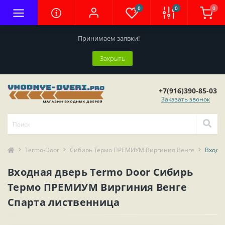
0
0
0
Принимаем заявки!
Закрыть
+7(916)390-85-03
Заказать звонок
Termo-Door
Сибирь Термо ПРЕМИУМ Виргиния Венге
Входн
Входная дверь Termo Door Сибирь
Термо ПРЕМИУМ Виргиния Венге
Спарта лиственница